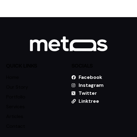
QUICK LINKS
SOCIALS
Home
Facebook
Instagram
Our Story
Twitter
Portfolio
Linktree
Services
Articles
Contact