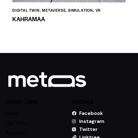
DIGITAL TWIN
,
METAVERSE
,
SIMULATION
,
VR
KAHRAMAA
QUICK LINKS
SOCIALS
Home
Facebook
Instagram
Our Story
Twitter
Portfolio
Linktree